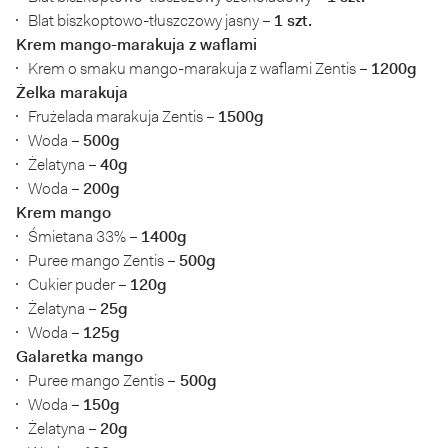
Blat biszkoptowo-tłuszczowy jasny –
1 szt.
Krem mango-marakuja z waflami
Krem o smaku mango-marakuja z waflami Zentis –
1200g
Żelka marakuja
Frużelada marakuja Zentis –
1500g
Woda –
500g
Żelatyna –
40g
Woda –
200g
Krem mango
Śmietana 33% –
1400g
Puree mango Zentis –
500g
Cukier puder –
120g
Żelatyna –
25g
Woda –
125g
Galaretka mango
Puree mango Zentis –
500g
Woda –
150g
Żelatyna –
20g