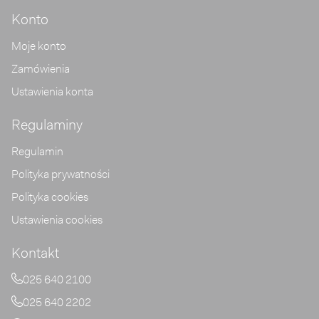
Konto
Moje konto
elu
Zamówienia
we z płynnym środkiem
Ustawienia konta
termostabilne
Regulaminy
mostabilne
Regulamin
” termostabilne
Polityka prywatności
mostabilne
Polityka cookies
mostabilne
rmostabilne
Ustawienia cookies
uszczowe
Kontakt
y
025 640 2100
REMIUM
025 640 2202