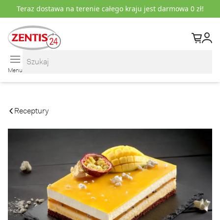
Teraz dostawa na terenie całego kraju jest darmowa 0 zł!
Koszyk
Kont
Szukaj:
Menu
Receptury