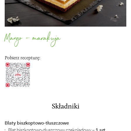
Mango – marakuja
Pobierz recepturę:
Składniki
Blaty biszkoptowo-tłuszczowe
Blat biszkoptowo-tłuszczowy czekoladowy –
1 szt.